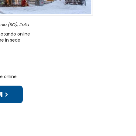
io (SO), Italia
enotando online
e in sede
e online
I