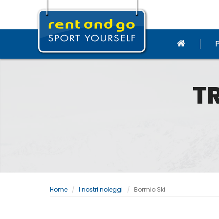
T
Home
I nostri noleggi
Bormio Ski