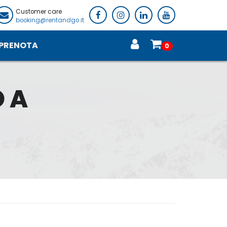
Customer care
booking@rentandgo.it
PRENOTA
0
 A