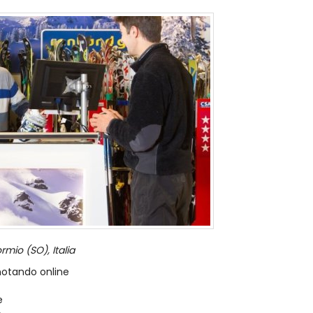
rmio (SO), Italia
enotando online
e