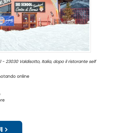
- 23030 Valdisotto, Italia, dopo il ristorante self
enotando online
e
ore
I