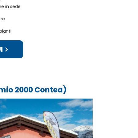
e
e in sede
ore
pianti
I
rmio 2000 Contea)