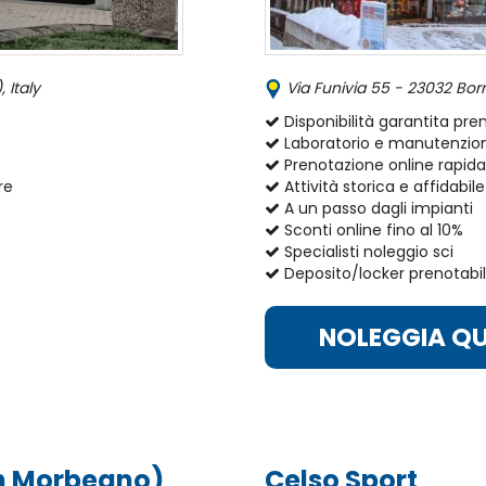
 Italy
Via Funivia 55 - 23032 Borm
Disponibilità garantita pr
Laboratorio e manutenzion
Prenotazione online rapida
re
Attività storica e affidabile
A un passo dagli impianti
Sconti online fino al 10%
Specialisti noleggio sci
Deposito/locker prenotabil
NOLEGGIA QU
on Morbegno)
Celso Sport