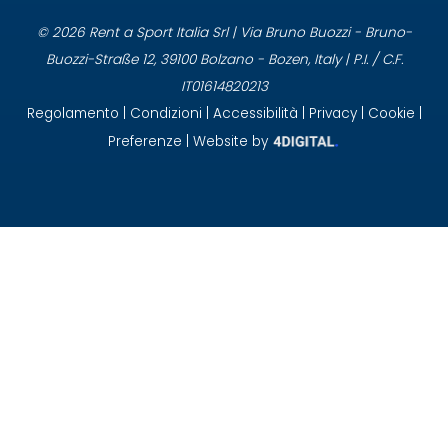
© 2026 Rent a Sport Italia Srl | Via Bruno Buozzi - Bruno-
Buozzi-Straße 12, 39100 Bolzano - Bozen, Italy | P.I. / C.F.
IT01614820213
Regolamento
|
Condizioni
|
Accessibilità
|
Privacy
|
Cookie
|
Preferenze
| Website by