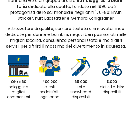
Rent and Go è un gruppo di oltre
80 noleggi sci e bici in
Italia
dedicato alla qualità, fondato nel 1996 da 3
protagonisti dello sci mondiale negli anni '70-80: Erwin
Stricker, Kurt Ladstätter e Gerhard Königsrainer.
Attrezzatura di qualità, sempre testata e rinnovata, linee
dedicate per donne e bambini, negozi ben posizionati nelle
migliori località, consulenza personalizzata e molti altri
servizi, per offrirti il massimo del divertimento in sicurezza.
Oltre 80
400.000
35.000
5.000
noleggi nei
clienti
sci e
bici ed e-bike
migliori
soddisfatti
snowboard
disponibili
comprensori
ogni anno
disponibili