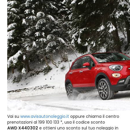
Vai su
www.avisautonoleggio.it
oppure chiama il centro
prenotazioni al 199 100 133 *, usa il codice sconto
AWD X440302
e ottieni uno sconto sul tuo noleggio in