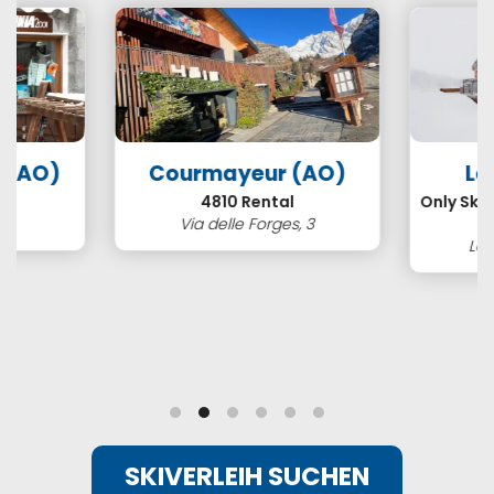
a (AO)
Courmayeur (AO)
La
1
4810 Rental
Only Ski
1
Via delle Forges, 3
Loc
SKIVERLEIH SUCHEN