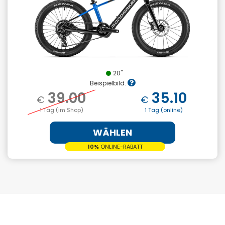
20"
Beispielbild.
39.00
35.10
€
€
1 Tag (im Shop)
1 Tag (online)
WÄHLEN
10%
ONLINE-RABATT