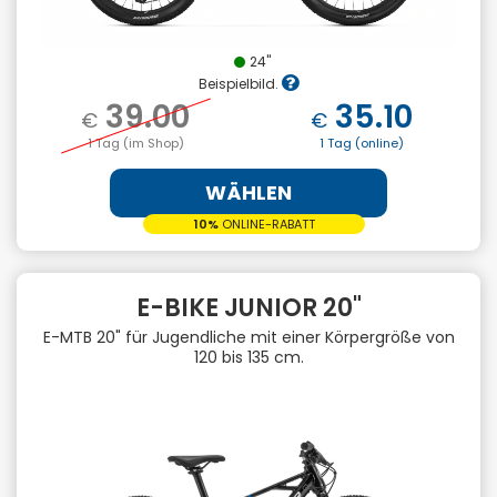
24"
Beispielbild.
39.00
35.10
€
€
1 Tag (im Shop)
1 Tag (online)
WÄHLEN
10%
ONLINE-RABATT
E-BIKE JUNIOR 20"
E-MTB 20" für Jugendliche mit einer Körpergröße von
120 bis 135 cm.