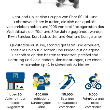
Rent and Go ist eine Gruppe von über 80 Ski- und
Fahrradverleihern in Italien, die sich der Qualität
verschrieben haben und 1996 von drei Protagonisten des
Weltskilaufs der 70er und 80er Jahre gegründet wurden:
Erwin Stricker, Kurt Ladstätter und Gerhard Königsrainer
Qualitätsausrüstung, ständig getestet und erneuert,
spezielle Linien für Damen und Kinder, gut gelegene
Geschäfte an den besten Standorten, persönliche
Beratung und viele andere Dienstleistungen, um Ihnen
maximalen Spaß in Sicherheit zu bieten
Über 80
400.000
35.000
5.000
Verleihe in den
zufriedene
Skier und
Fahrräder und
besten
Kunden jedes
Snowboards
E-Bikes
Skigebieten
Jahr
vorhanden
vorhanden