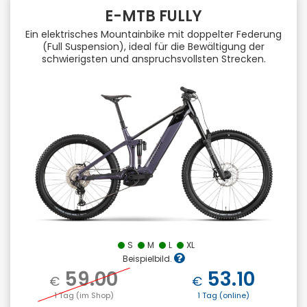
E-MTB FULLY
Ein elektrisches Mountainbike mit doppelter Federung
(Full Suspension), ideal für die Bewältigung der
schwierigsten und anspruchsvollsten Strecken.
S
M
L
XL
Beispielbild.
59.00
53.10
€
€
1 Tag (im Shop)
1 Tag (online)