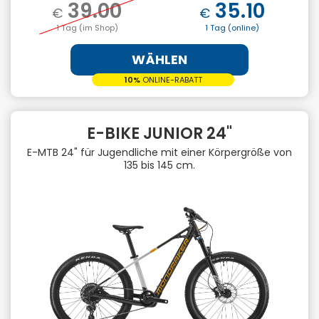
39.00
35.10
€
€
1 Tag (im Shop)
1 Tag (online)
WÄHLEN
10%
ONLINE-RABATT
E-BIKE JUNIOR 24"
E-MTB 24" für Jugendliche mit einer Körpergröße von
135 bis 145 cm.