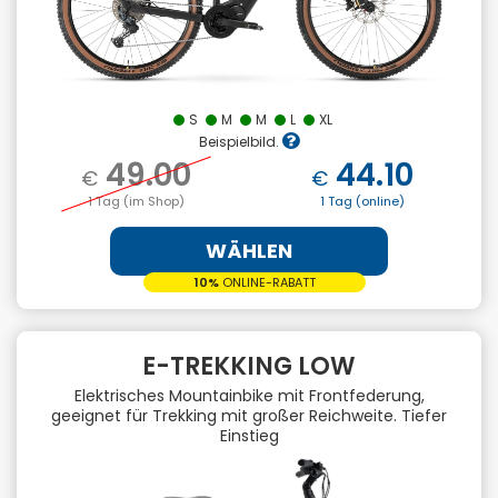
S
M
M
L
XL
Beispielbild.
49.00
44.10
€
€
1 Tag (im Shop)
1 Tag (online)
WÄHLEN
10%
ONLINE-RABATT
E-TREKKING LOW
Elektrisches Mountainbike mit Frontfederung,
geeignet für Trekking mit großer Reichweite. Tiefer
Einstieg