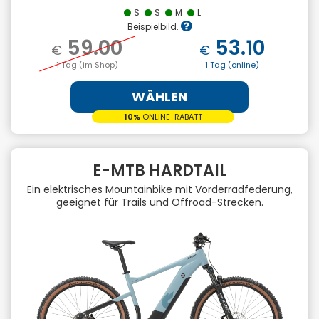
S
S
M
L
Beispielbild.
59.00
53.10
€
€
1 Tag (im Shop)
1 Tag (online)
WÄHLEN
10%
ONLINE-RABATT
E-MTB HARDTAIL
Ein elektrisches Mountainbike mit Vorderradfederung,
geeignet für Trails und Offroad-Strecken.