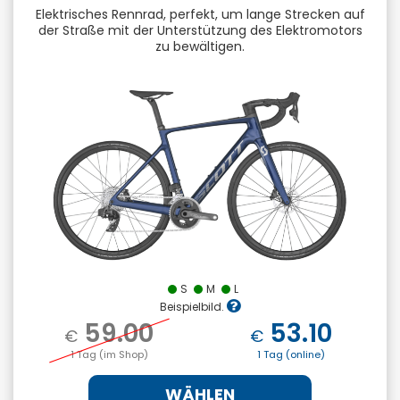
Elektrisches Rennrad, perfekt, um lange Strecken auf
der Straße mit der Unterstützung des Elektromotors
zu bewältigen.
S
M
L
Beispielbild.
59.00
53.10
€
€
1 Tag (im Shop)
1 Tag (online)
WÄHLEN