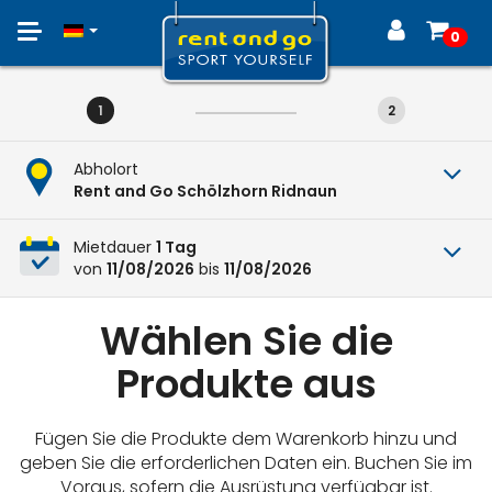
Toggle
0
navigation
1
2
Abholort
Rent and Go Schölzhorn Ridnaun
Mietdauer
1 Tag
von
11/08/2026
bis
11/08/2026
Wählen Sie die
Produkte aus
Fügen Sie die Produkte dem Warenkorb hinzu und
geben Sie die erforderlichen Daten ein. Buchen Sie im
Voraus, sofern die Ausrüstung verfügbar ist.