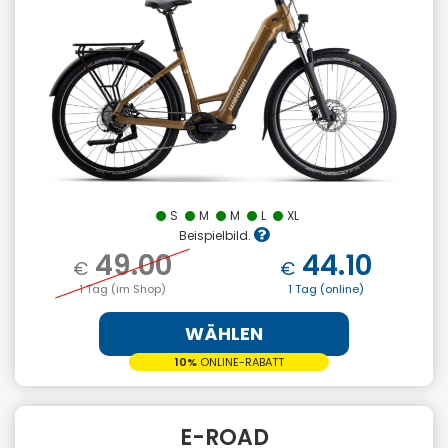
S
M
M
L
XL
Beispielbild.
49.00
44.10
€
€
1 Tag (im Shop)
1 Tag (online)
WÄHLEN
10%
ONLINE-RABATT
E-ROAD